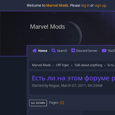
Welcome to
Marvel Mods
. Please
log in
or
sign up
.
Marvel Mods
Home
Search
Discord Server
YouT
Marvel Mods
Off-Topic
Talk about anything
Есть
►
►
►
Есть ли на этом форуме 
Started by Rogue, March 07, 2011, 04:33AM
Pages
1
GO DOWN