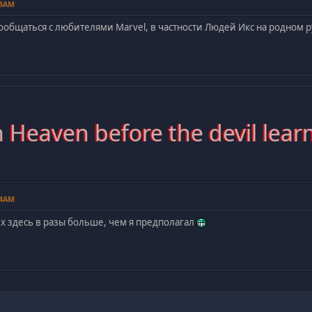
33AM
ообщаться с любителями Marvel, в частности Людей Икс на родном ру
 Heaven before the devil learn
34AM
х здесь в разы больше, чем я предполагал